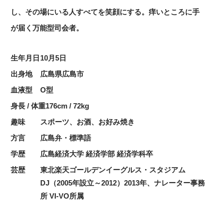
し、その場にいる人すべてを笑顔にする。痒いところに手
が届く万能型司会者。
生年月日
10月5日
出身地
広島県広島市
血液型
O型
身長 / 体重
176cm / 72kg
趣味
スポーツ、お酒、お好み焼き
方言
広島弁・標準語
学歴
広島経済大学 経済学部 経済学科卒
芸歴
東北楽天ゴールデンイーグルス・スタジアム
DJ（2005年設立～2012）2013年、ナレーター事務
所 VI-VO所属